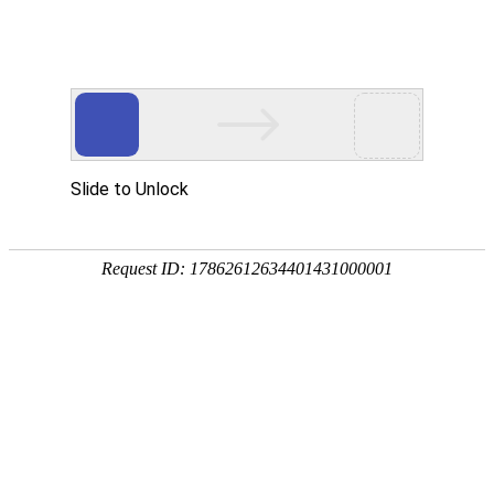
客户案例
起重机及物料搬运产品制造商和服务供应商，为客户提供
整体解决方案和全生命周期服务
首页
>
客户案例
智能仓储起重机
发布时间：2022-05-19
浏览量：8452次