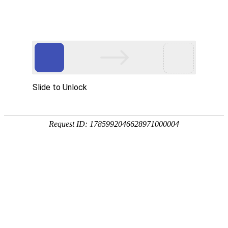
公司动态
起重机及物料搬运产品制造商和服务供应商，为客户提供
整体解决方案和全生命周期服务
首页
>
新闻资讯
>
公司动态
河南矿山“两会声音”｜树精品意识，创精品智造
发布时间：2022-03-20
浏览量：4911次