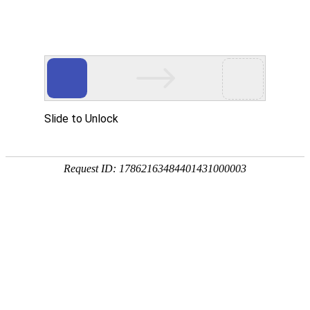
客户案例
起重机及物料搬运产品制造商和服务供应商，为客户提供
整体解决方案和全生命周期服务
首页
>
客户案例
山东钢铁集团日照有限公司炉卷项目
发布时间：2022-05-19
浏览量：7723次