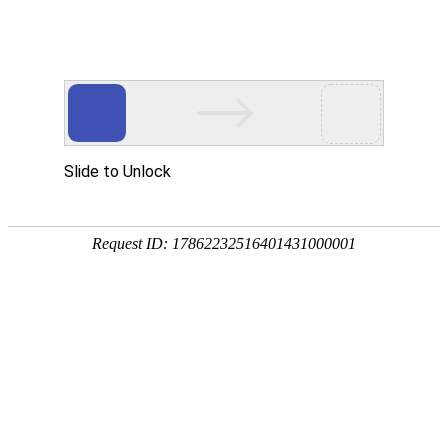
门式起重机
起重机及物料搬运产品制造商和服务供应商，为客户提供
整体解决方案和全生命周期服务
桥式起重机
门式起重机
专用起重机
电动葫芦
提梁机
首页
>
产品中心
>
门式起重机