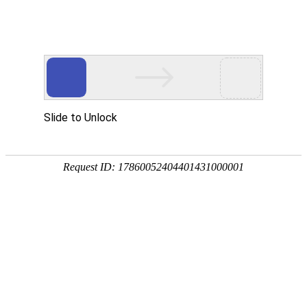
门式起重机
起重机及物料搬运产品制造商和服务供应商，为客户提供
整体解决方案和全生命周期服务
桥式起重机
门式起重机
专用起重机
电动葫芦
提梁机
首页
>
产品中心
>
门式起重机