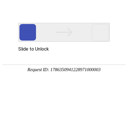
门式起重机
起重机及物料搬运产品制造商和服务供应商，为客户提供
整体解决方案和全生命周期服务
桥式起重机
门式起重机
专用起重机
电动葫芦
提梁机
首页
>
产品中心
>
门式起重机