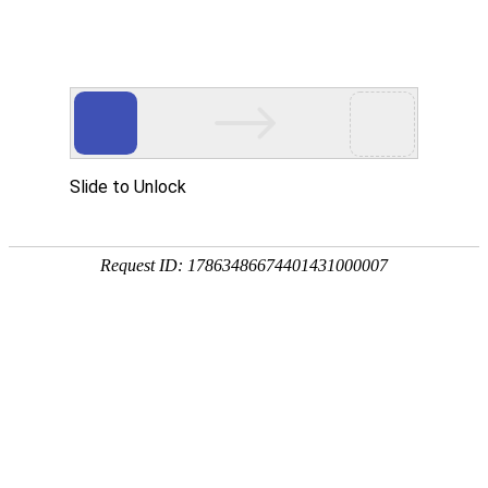
桥式起重机
起重机及物料搬运产品制造商和服务供应商，为客户提供
整体解决方案和全生命周期服务
桥式起重机
门式起重机
专用起重机
电动葫芦
提梁机
首页
>
产品中心
>
桥式起重机